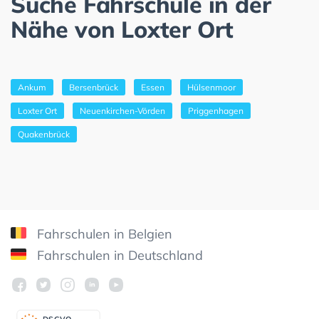
Suche Fahrschule in der
Nähe von Loxter Ort
Ankum
Bersenbrück
Essen
Hülsenmoor
Loxter Ort
Neuenkirchen-Vörden
Priggenhagen
Quakenbrück
Fahrschulen in Belgien
Fahrschulen in Deutschland
DSGV
O