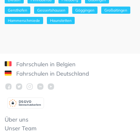
Gersthofen
Gessertshausen
Göggingen
Großaitingen
Hammerschmiede
Haunstetten
Fahrschulen in Belgien
Fahrschulen in Deutschland
DSGV
O
Datenschutzkonform
Über uns
Unser Team