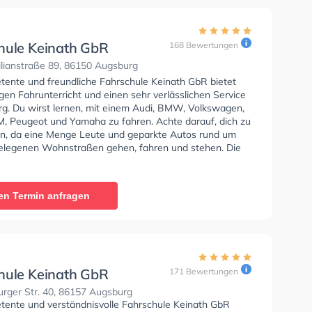
hule Keinath GbR
168 Bewertungen
lianstraße 89, 86150 Augsburg
tente und freundliche Fahrschule Keinath GbR bietet
en Fahrunterricht und einen sehr verlässlichen Service
rg. Du wirst lernen, mit einem Audi, BMW, Volkswagen,
 Peugeot und Yamaha zu fahren. Achte darauf, dich zu
en, da eine Menge Leute und geparkte Autos rund um
elegenen Wohnstraßen gehen, fahren und stehen. Die
e bietet Exzellente Bedingungen um deine Klasse A1,
Klasse A, Klasse BE, Klasse B96, Klasse AM, Klasse
lasse A2 zu erhalten. Die Erste-Hilfe-Kurs in der
en Termin anfragen
ir empfehlen dir auch online-theorie tests am PC zu
n, um dich gut auf die theoretische Prüfung. Letzte
: "Очень хорошее мнение осталось об этой школе .
 на высшем уровне"
hule Keinath GbR
171 Bewertungen
rger Str. 40, 86157 Augsburg
tente und verständnisvolle Fahrschule Keinath GbR