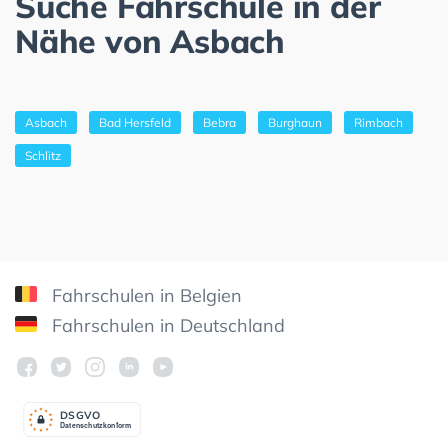
Suche Fahrschule in der
Nähe von Asbach
Asbach
Bad Hersfeld
Bebra
Burghaun
Rimbach
Schlitz
Fahrschulen in Belgien
Fahrschulen in Deutschland
DSGV
O
Datenschutzkonform