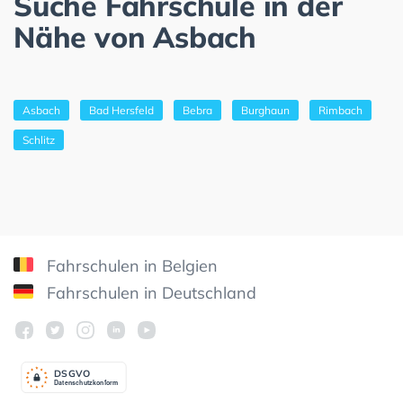
Suche Fahrschule in der
Nähe von Asbach
Asbach
Bad Hersfeld
Bebra
Burghaun
Rimbach
Schlitz
Fahrschulen in Belgien
Fahrschulen in Deutschland
DSGV
O
Datenschutzkonform