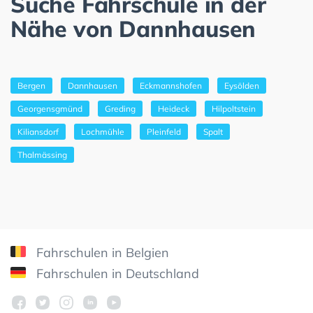
Suche Fahrschule in der
Nähe von Dannhausen
Bergen
Dannhausen
Eckmannshofen
Eysölden
Georgensgmünd
Greding
Heideck
Hilpoltstein
Kiliansdorf
Lochmühle
Pleinfeld
Spalt
Thalmässing
Fahrschulen in Belgien
Fahrschulen in Deutschland