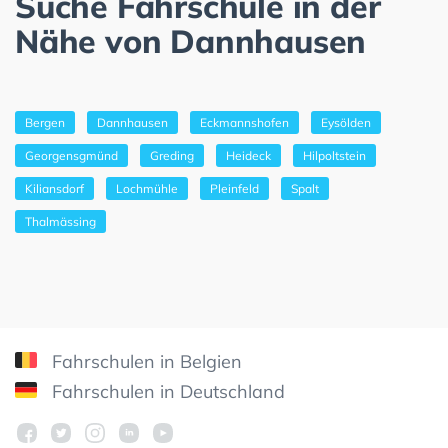
Suche Fahrschule in der
Nähe von Dannhausen
Bergen
Dannhausen
Eckmannshofen
Eysölden
Georgensgmünd
Greding
Heideck
Hilpoltstein
Kiliansdorf
Lochmühle
Pleinfeld
Spalt
Thalmässing
Fahrschulen in Belgien
Fahrschulen in Deutschland