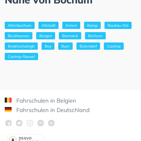
Altenbochum
Altstadt
Annen
Barop
Baukau-Ost
Beckhausen
Bergen
Bismarck
Bochum
Bodelschwingh
Boy
Buer
Butendorf
Castrop
Castrop-Rauxel
Fahrschulen in Belgien
Fahrschulen in Deutschland
DSGV
O