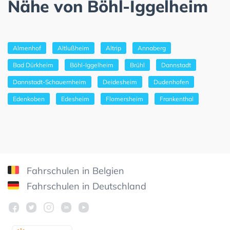
Nähe von Böhl-Iggelheim
Almenhof
Altlußheim
Altrip
Annaberg
Bad Dürkheim
Böhl-Iggelheim
Brühl
Dannstadt
Dannstadt-Schauernheim
Deidesheim
Dudenhofen
Edenkoben
Edesheim
Flomersheim
Frankenthal
Fahrschulen in Belgien
Fahrschulen in Deutschland