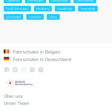
Calberlah
Cremlingen
Gartenstadt
Gliesmarode
Groß Schwülper
Heidberg
Hondelage
Innenstadt
Juliusstadt
Lehndorf
Lehre
Fahrschulen in Belgien
Fahrschulen in Deutschland
DSGV
O
Datenschutzkonform
Über uns
Unser Team