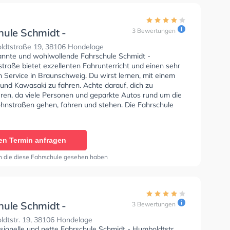
hule Schmidt -
3 Bewertungen
dtstraße
dtstraße 19, 38106 Hondelage
annte und wohlwollende Fahrschule Schmidt -
traße bietet exzellenten Fahrunterricht und einen sehr
 Service in Braunschweig. Du wirst lernen, mit einem
und Kawasaki zu fahren. Achte darauf, dich zu
eren, da viele Personen und geparkte Autos rund um die
nstraßen gehen, fahren und stehen. Die Fahrschule
rausragende Bedingungen um deine Klasse A1, Klasse
A, Klasse B Automatik, Klasse BE, Klasse B96, Klasse
e BF17, Klasse A2, Klasse C1, Klasse C1E, Klasse C,
en Termin anfragen
 Klasse D1, Klasse DE1, Klasse D, Klasse DE, Mofa -
einigung und B-Handicap zu erhalten. Die Erste-Hilfe-
n die diese Fahrschule gesehen haben
er Schule. In der Fahrschule Schmidt - Humboldtstraße
n einen Termin online anfragen.
hule Schmidt -
3 Bewertungen
dtstr
dtstr. 19, 38106 Hondelage
ssionelle und nette Fahrschule Schmidt - Humboldtstr