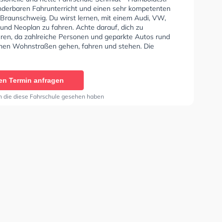
nderbaren Fahrunterricht und einen sehr kompetenten
 Braunschweig. Du wirst lernen, mit einem Audi, VW,
und Neoplan zu fahren. Achte darauf, dich zu
eren, da zahlreiche Personen und geparkte Autos rund
hen Wohnstraßen gehen, fahren und stehen. Die
e bietet Herausragende Bedingungen um deine Klasse
 B, Klasse A, Klasse BE, Klasse B96, Klasse AM, Klasse
se A2, Klasse C1, Klasse C1E, Klasse C, Klasse CE,
en Termin anfragen
 Klasse DE1, Klasse D, Klasse DE, Klasse T und B-
u erhalten. Die Erste-Hilfe-Kurs in der Schule. In der
n die diese Fahrschule gesehen haben
e Schmidt - Humboldtstr Sie können einen Termin online