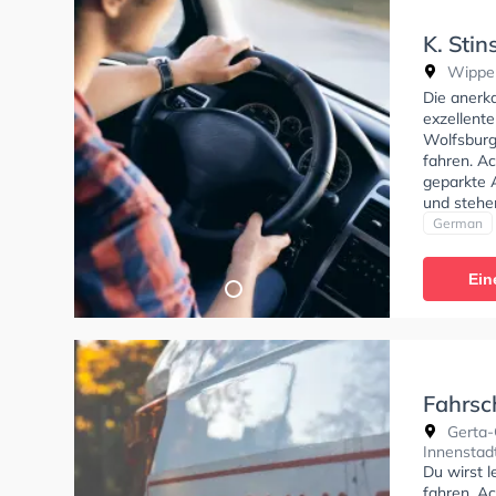
K. Stin
Wipper
Die anerk
exzellente
Wolfsburg
fahren. Ac
geparkte 
und stehe
um deine K
German
Klasse AM
Prüfbesche
Ein
können ei
Fahrsc
Gerta-
Innenstad
Du wirst 
fahren. Ac