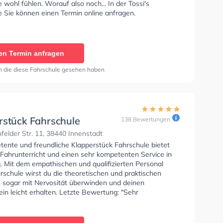
 wohl fühlen. Worauf also noch... In der Tossi's
e Sie können einen Termin online anfragen.
en Termin anfragen
n die diese Fahrschule gesehen haben
rstück Fahrschule
138 Bewertungen
elder Str. 11, 38440 Innenstadt
tente und freundliche Klapperstück Fahrschule bietet
 Fahrunterricht und einen sehr kompetenten Service in
. Mit dem empathischen und qualifizierten Personal
rschule wirst du die theoretischen und praktischen
 sogar mit Nervosität überwinden und deinen
in leicht erhalten. Letzte Bewertung: "Sehr
swerte Fahrschule! Das Team ist freundlich und
t, und Fahrlehrer Montaser überzeugt mit Geduld, klaren
en und motivierendem Feedback. Dank ihm habe ich