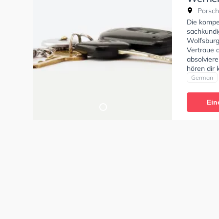
Porsche
Die kompe
sachkundi
Wolfsburg
Vertraue d
absolviere
hören dir
bieten dir
German
Ein