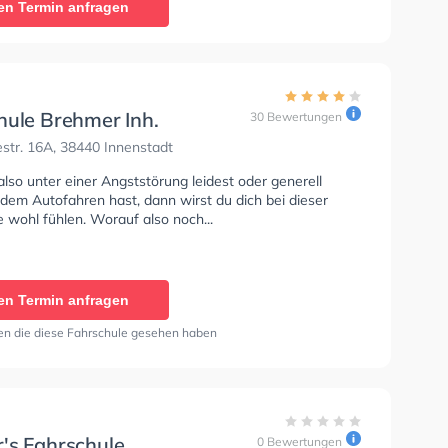
en Termin anfragen
r gefühlt und die Prüfung problemlos bestanden."
hule Brehmer Inh.
30 Bewertungen
 Jahr
str. 16A, 38440 Innenstadt
so unter einer Angststörung leidest oder generell
dem Autofahren hast, dann wirst du dich bei dieser
 wohl fühlen. Worauf also noch...
en Termin anfragen
en die diese Fahrschule gesehen haben
's Fahrschule
0 Bewertungen