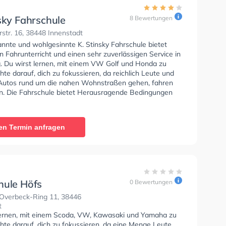
sky Fahrschule
8 Bewertungen
str. 16, 38448 Innenstadt
annte und wohlgesinnte K. Stinsky Fahrschule bietet
n Fahrunterricht und einen sehr zuverlässigen Service in
. Du wirst lernen, mit einem VW Golf und Honda zu
hte darauf, dich zu fokussieren, da reichlich Leute und
Autos rund um die nahen Wohnstraßen gehen, fahren
n. Die Fahrschule bietet Herausragende Bedingungen
lasse A1, Klasse B, Klasse A, Klasse BE, Klasse B96,
, Klasse BF17, Klasse A2, Klasse L und Mofa -
inigung zu erhalten. In der K. Stinsky Fahrschule Sie
en Termin anfragen
nen Termin online anfragen.
hule Höfs
0 Bewertungen
Overbeck-Ring 11, 38446
t
lernen, mit einem Scoda, VW, Kawasaki und Yamaha zu
hte darauf, dich zu fokussieren, da eine Menge Leute