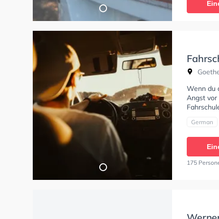
Ein
mich siche
Fahrsc
Myriam
Goethe
Wenn du al
Angst vor 
Fahrschule
German
Ein
175 Person
Werner