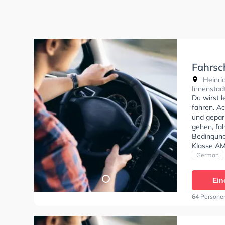
Fahrsc
Heinric
Innenstad
Du wirst 
fahren. Ac
und gepar
gehen, fah
Bedingung
Klasse AM,
German
Ein
64 Persone