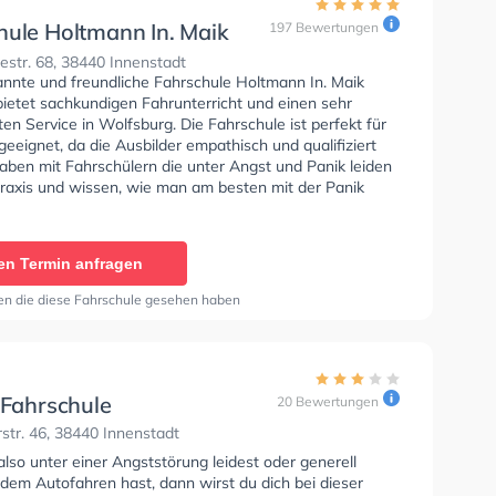
hule Holtmann In. Maik
197 Bewertungen
ck
str. 68, 38440 Innenstadt
annte und freundliche Fahrschule Holtmann In. Maik
ietet sachkundigen Fahrunterricht und einen sehr
n Service in Wolfsburg. Die Fahrschule ist perfekt für
eeignet, da die Ausbilder empathisch und qualifiziert
haben mit Fahrschülern die unter Angst und Panik leiden
 Praxis und wissen, wie man am besten mit der Panik
fahren umgehen soll. Letzte Bewertung: "Was mir bei
chule Holtmann gefallen hat, waren die häufigen
unden, welche abwechslungsreich und manchmal auch
en Termin anfragen
en. Durchgeführt von unterschiedlichen
rn*innen, so konnte man da schon mal einige
en die diese Fahrschule gesehen haben
en. Alles war ⁠gut organisiert und die⁠ Vereinbarung der
en über WhatsApp ist unkompliziert. Meine Fahrlehrerin
duldig, lustig, gab gute Hilfestellung, auch wenn ich
nsicher gefühlt habe. Auf jeden Fall empfehle ich die
e weiter. Um auf die 5 Sterne zu kommen, wären
 Fahrschule
20 Bewertungen
unden auch früher am Tag wünschenswert."
rstr. 46, 38440 Innenstadt
so unter einer Angststörung leidest oder generell
dem Autofahren hast, dann wirst du dich bei dieser