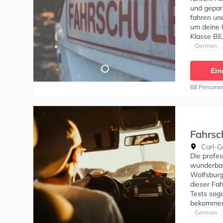
und gepar
fahren un
um deine 
Klasse BE,
Prüfbesche
German
Klasse B96
Fahrschul
Ein
68 Persone
Fahrsc
Carl-Gr
Die profes
wunderbar
Wolfsburg
dieser Fah
Tests sog
bekommen.
online anf
German