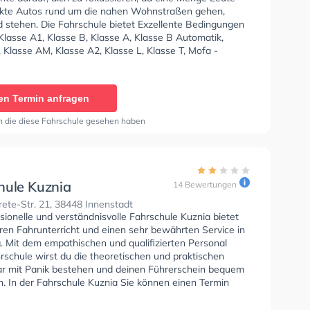
kte Autos rund um die nahen Wohnstraßen gehen,
d stehen. Die Fahrschule bietet Exzellente Bedingungen
Klasse A1, Klasse B, Klasse A, Klasse B Automatik,
 Klasse AM, Klasse A2, Klasse L, Klasse T, Mofa -
inigung, Klasse C, Klasse CE, Klasse D, Klasse DE und
 zu erhalten. Die Erste-Hilfe-Kurs in der Schule. In der
e Höfs Sie können einen Termin online anfragen.
en Termin anfragen
n die diese Fahrschule gesehen haben
hule Kuznia
14 Bewertungen
ete-Str. 21, 38448 Innenstadt
sionelle und verständnisvolle Fahrschule Kuznia bietet
en Fahrunterricht und einen sehr bewährten Service in
. Mit dem empathischen und qualifizierten Personal
rschule wirst du die theoretischen und praktischen
ar mit Panik bestehen und deinen Führerschein bequem
 In der Fahrschule Kuznia Sie können einen Termin
ragen.