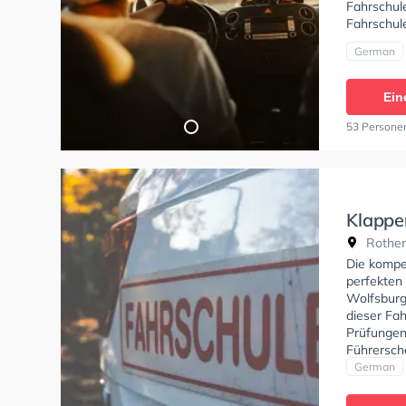
Fahrschule
Fahrschul
German
Ein
53 Persone
Klappe
Rothenf
Die kompe
perfekten
Wolfsburg
dieser Fah
Prüfungen
Führersche
empfehlen
German
organisier
Erklärung