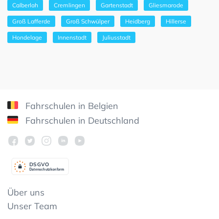
Calberlah
Cremlingen
Gartenstadt
Gliesmarode
Groß Lafferde
Groß Schwülper
Heidberg
Hillerse
Hondelage
Innenstadt
Juliusstadt
Fahrschulen in Belgien
Fahrschulen in Deutschland
DSGV
O
Datenschutzkonform
Über uns
Unser Team