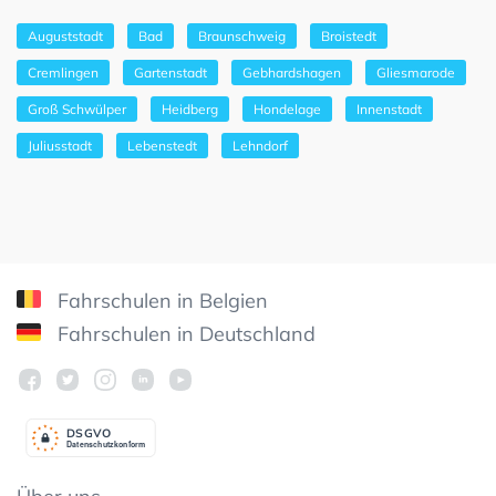
Auguststadt
Bad
Braunschweig
Broistedt
Cremlingen
Gartenstadt
Gebhardshagen
Gliesmarode
Groß Schwülper
Heidberg
Hondelage
Innenstadt
Juliusstadt
Lebenstedt
Lehndorf
Fahrschulen in Belgien
Fahrschulen in Deutschland
DSGV
O
Datenschutzkonform