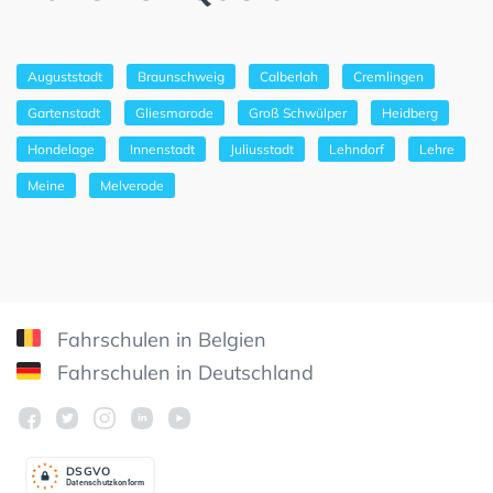
Auguststadt
Braunschweig
Calberlah
Cremlingen
Gartenstadt
Gliesmarode
Groß Schwülper
Heidberg
Hondelage
Innenstadt
Juliusstadt
Lehndorf
Lehre
Meine
Melverode
Fahrschulen in Belgien
Fahrschulen in Deutschland
DSGV
O
Datenschutzkonform