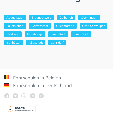
Auguststadt
Braunschweig
Calberlah
Cremlingen
Fallersleben
Gartenstadt
Gliesmarode
Groß Schwülper
Heidberg
Hondelage
Innenstadt
Innenstadt
Isenbüttel
Juliusstadt
Lehndorf
Fahrschulen in Belgien
Fahrschulen in Deutschland
DSGV
O
Datenschutzkonform