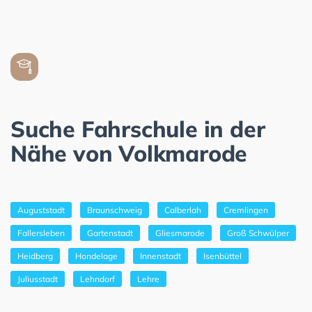
Suche Fahrschule in der
Nähe von Volkmarode
Auguststadt
Braunschweig
Calberlah
Cremlingen
Fallersleben
Gartenstadt
Gliesmarode
Groß Schwülper
Heidberg
Hondelage
Innenstadt
Isenbüttel
Juliusstadt
Lehndorf
Lehre