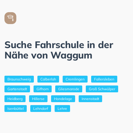
Suche Fahrschule in der
Nähe von Waggum
Braunschweig
Calberlah
Cremlingen
Fallersleben
Gartenstadt
Gifhorn
Gliesmarode
Groß Schwülper
Heidberg
Hillerse
Hondelage
Innenstadt
Isenbüttel
Lehndorf
Lehre