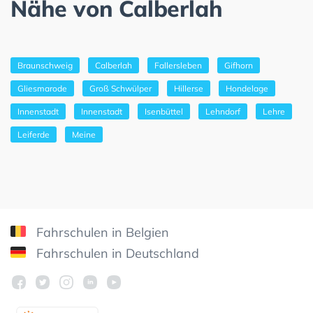
Nähe von Calberlah
Braunschweig
Calberlah
Fallersleben
Gifhorn
Gliesmarode
Groß Schwülper
Hillerse
Hondelage
Innenstadt
Innenstadt
Isenbüttel
Lehndorf
Lehre
Leiferde
Meine
Fahrschulen in Belgien
Fahrschulen in Deutschland