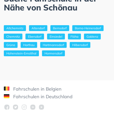
Nähe von Schönau
Altchemnitz
Altendorf
Bernsdorf
Borna-Heinersdorf
Chemnitz
Ebersdorf
Einsiedel
Flöha
Gablenz
Grüna
Harthau
Hartmannsdorf
Hilbersdorf
Hohenstein-Ernstthal
Hormersdorf
Fahrschulen in Belgien
Fahrschulen in Deutschland