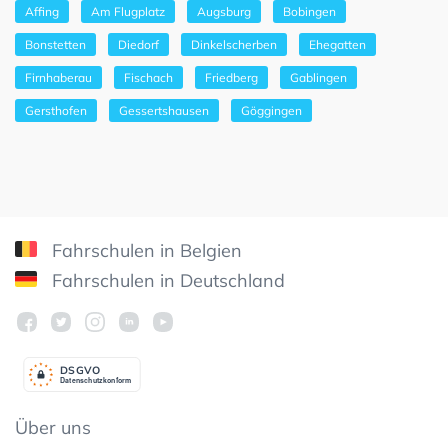
Affing
Am Flugplatz
Augsburg
Bobingen
Bonstetten
Diedorf
Dinkelscherben
Ehegatten
Firnhaberau
Fischach
Friedberg
Gablingen
Gersthofen
Gessertshausen
Göggingen
Fahrschulen in Belgien
Fahrschulen in Deutschland
DSGV
O
Datenschutzkonform
Über uns