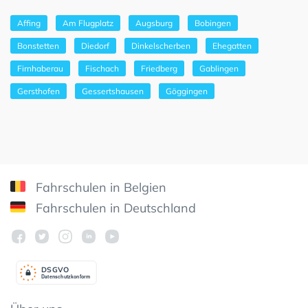
Affing
Am Flugplatz
Augsburg
Bobingen
Bonstetten
Diedorf
Dinkelscherben
Ehegatten
Firnhaberau
Fischach
Friedberg
Gablingen
Gersthofen
Gessertshausen
Göggingen
Fahrschulen in Belgien
Fahrschulen in Deutschland
DSGV
O
Datenschutzkonform