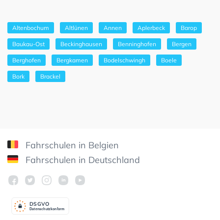
Altenbochum
Altlünen
Annen
Aplerbeck
Barop
Baukau-Ost
Beckinghausen
Benninghofen
Bergen
Berghofen
Bergkamen
Bodelschwingh
Boele
Bork
Brackel
Fahrschulen in Belgien
Fahrschulen in Deutschland
DSGV
O
Datenschutzkonform