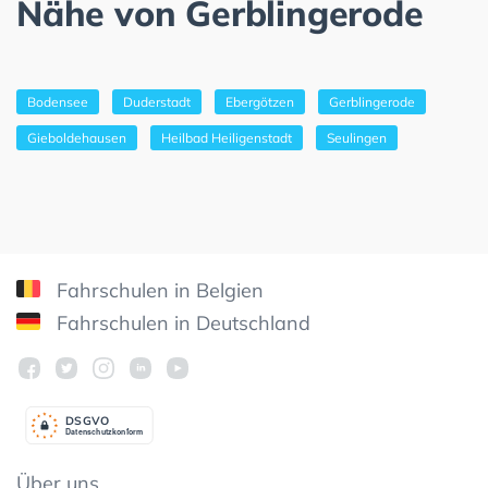
Nähe von Gerblingerode
Bodensee
Duderstadt
Ebergötzen
Gerblingerode
Gieboldehausen
Heilbad Heiligenstadt
Seulingen
Fahrschulen in Belgien
Fahrschulen in Deutschland
DSGV
O
Datenschutzkonform
Über uns