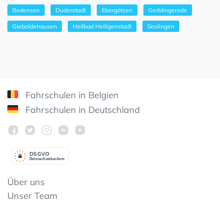
Bodensee
Duderstadt
Ebergötzen
Gerblingerode
Gieboldehausen
Heilbad Heiligenstadt
Seulingen
Fahrschulen in Belgien
Fahrschulen in Deutschland
DSGV
O
Datenschutzkonform
Über uns
Unser Team