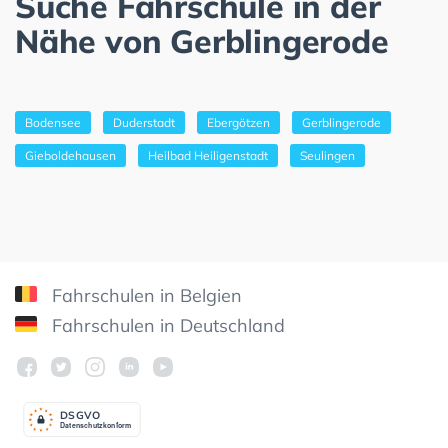
Suche Fahrschule in der
Nähe von Gerblingerode
Bodensee
Duderstadt
Ebergötzen
Gerblingerode
Gieboldehausen
Heilbad Heiligenstadt
Seulingen
Fahrschulen in Belgien
Fahrschulen in Deutschland
DSGV
O
Datenschutzkonform