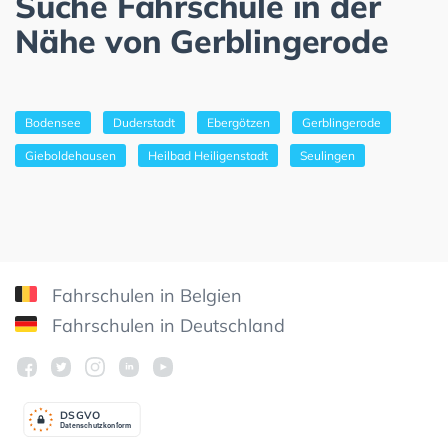
Suche Fahrschule in der
Nähe von Gerblingerode
Bodensee
Duderstadt
Ebergötzen
Gerblingerode
Gieboldehausen
Heilbad Heiligenstadt
Seulingen
Fahrschulen in Belgien
Fahrschulen in Deutschland
DSGV
O
Datenschutzkonform