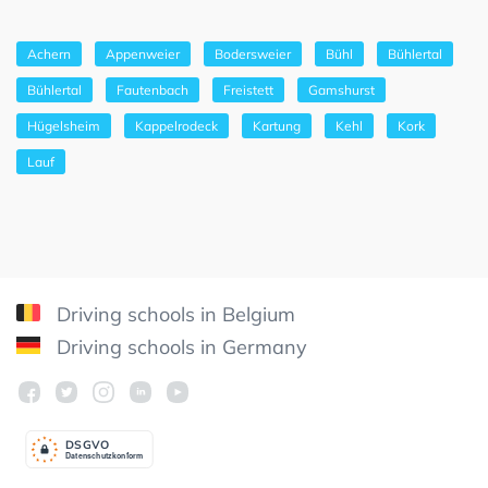
Achern
Appenweier
Bodersweier
Bühl
Bühlertal
Bühlertal
Fautenbach
Freistett
Gamshurst
Hügelsheim
Kappelrodeck
Kartung
Kehl
Kork
Lauf
Driving schools in Belgium
Driving schools in Germany
DSGV
O
Datenschutzkonform