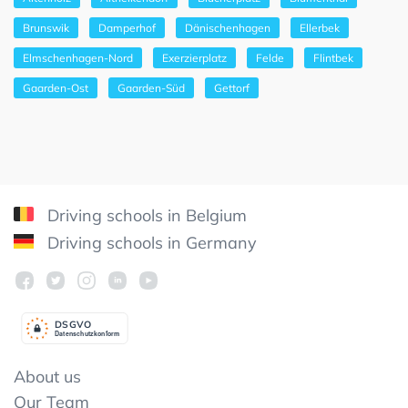
Brunswik
Damperhof
Dänischenhagen
Ellerbek
Elmschenhagen-Nord
Exerzierplatz
Felde
Flintbek
Gaarden-Ost
Gaarden-Süd
Gettorf
Driving schools in Belgium
Driving schools in Germany
DSGV
O
Datenschutzkonform
About us
Our Team