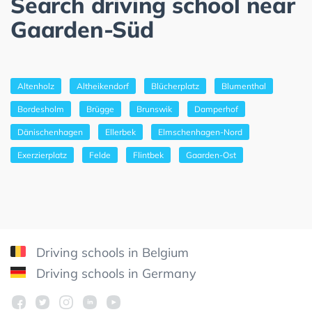
Search driving school near
Gaarden-Süd
Altenholz
Altheikendorf
Blücherplatz
Blumenthal
Bordesholm
Brügge
Brunswik
Damperhof
Dänischenhagen
Ellerbek
Elmschenhagen-Nord
Exerzierplatz
Felde
Flintbek
Gaarden-Ost
Driving schools in Belgium
Driving schools in Germany