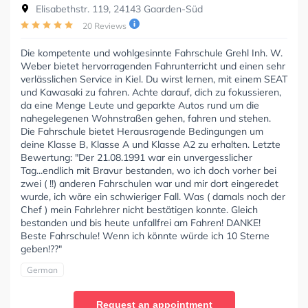
Elisabethstr. 119, 24143 Gaarden-Süd
20 Reviews
Die kompetente und wohlgesinnte Fahrschule Grehl Inh. W.
Weber bietet hervorragenden Fahrunterricht und einen sehr
verlässlichen Service in Kiel. Du wirst lernen, mit einem SEAT
und Kawasaki zu fahren. Achte darauf, dich zu fokussieren,
da eine Menge Leute und geparkte Autos rund um die
nahegelegenen Wohnstraßen gehen, fahren und stehen.
Die Fahrschule bietet Herausragende Bedingungen um
deine Klasse B, Klasse A und Klasse A2 zu erhalten. Letzte
Bewertung: "Der 21.08.1991 war ein unvergesslicher
Tag...endlich mit Bravur bestanden, wo ich doch vorher bei
zwei ( !!) anderen Fahrschulen war und mir dort eingeredet
wurde, ich wäre ein schwieriger Fall. Was ( damals noch der
Chef ) mein Fahrlehrer nicht bestätigen konnte. Gleich
bestanden und bis heute unfallfrei am Fahren! DANKE!
Beste Fahrschule! Wenn ich könnte würde ich 10 Sterne
geben!??"
German
Request an appointment