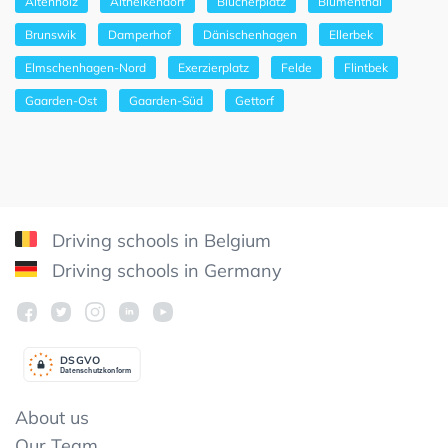
Altenholz
Altheikendorf
Blücherplatz
Blumenthal
Brunswik
Damperhof
Dänischenhagen
Ellerbek
Elmschenhagen-Nord
Exerzierplatz
Felde
Flintbek
Gaarden-Ost
Gaarden-Süd
Gettorf
Driving schools in Belgium
Driving schools in Germany
DSGV
O
Datenschutzkonform
About us
Our Team