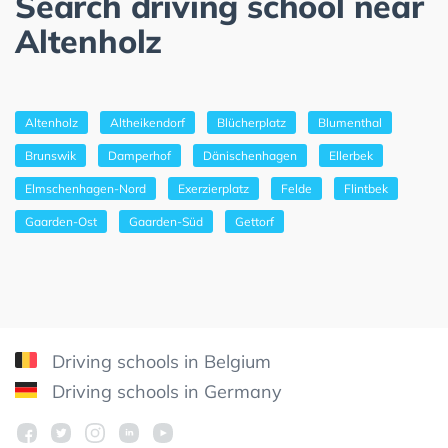
Search driving school near
Altenholz
Altenholz
Altheikendorf
Blücherplatz
Blumenthal
Brunswik
Damperhof
Dänischenhagen
Ellerbek
Elmschenhagen-Nord
Exerzierplatz
Felde
Flintbek
Gaarden-Ost
Gaarden-Süd
Gettorf
Driving schools in Belgium
Driving schools in Germany