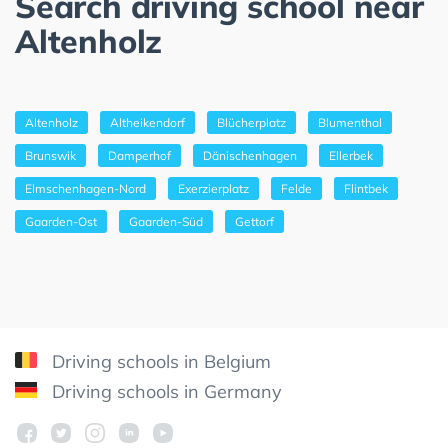
Search driving school near
Altenholz
Altenholz
Altheikendorf
Blücherplatz
Blumenthal
Brunswik
Damperhof
Dänischenhagen
Ellerbek
Elmschenhagen-Nord
Exerzierplatz
Felde
Flintbek
Gaarden-Ost
Gaarden-Süd
Gettorf
Driving schools in Belgium
Driving schools in Germany