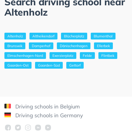
Search driving school near
Altenholz
Altenholz
Altheikendorf
Blücherplatz
Blumenthal
Brunswik
Damperhof
Dänischenhagen
Ellerbek
Elmschenhagen-Nord
Exerzierplatz
Felde
Flintbek
Gaarden-Ost
Gaarden-Süd
Gettorf
Driving schools in Belgium
Driving schools in Germany