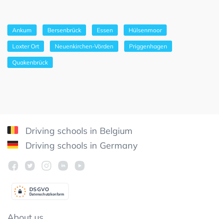
Ankum
Bersenbrück
Essen
Hülsenmoor
Loxter Ort
Neuenkirchen-Vörden
Priggenhagen
Quakenbrück
Driving schools in Belgium
Driving schools in Germany
DSGV
O
Datenschutzkonform
About us