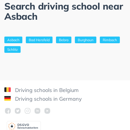
Search driving school near
Asbach
Asbach
Bad Hersfeld
Bebra
Burghaun
Rimbach
Schlitz
Driving schools in Belgium
Driving schools in Germany
DSGV
O
Datenschutzkonform