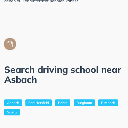
denen du Fahrunterricht nehmen kannst.
Search driving school near
Asbach
Asbach
Bad Hersfeld
Bebra
Burghaun
Rimbach
Schlitz