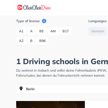
Type of license
Languages
A1
A
BE
AM
B17
German
A2
B
B96
1 Driving schools in Ge
Du wohnst in Asbach und willst deine Fahrerlaubnis (PKW,
Fahrschulen, bei denen du Fahrunterricht nehmen kannst.