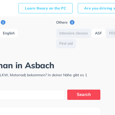
Learn theory on the PC
Are you driving 
Others
English
Intensive classes
ASF
FE
First aid
rman in Asbach
 LKW, Motorrad) bekommen? In deiner Nähe gibt es 1
Search