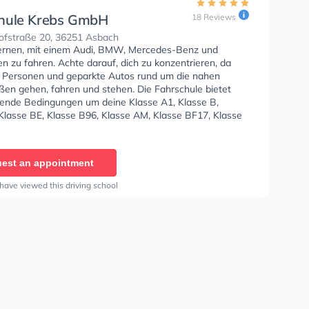
hule Krebs GmbH
18 Reviews
fstraße 20, 36251 Asbach
lernen, mit einem Audi, BMW, Mercedes-Benz und
 zu fahren. Achte darauf, dich zu konzentrieren, da
e Personen und geparkte Autos rund um die nahen
en gehen, fahren und stehen. Die Fahrschule bietet
ende Bedingungen um deine Klasse A1, Klasse B,
 Klasse BE, Klasse B96, Klasse AM, Klasse BF17, Klasse
 C, Klasse CE, Klasse D und Klasse DE zu erhalten. Die
e-Kurs in der Schule. In der Fahrschule Krebs GmbH Sie
nen Termin online anfragen. Letzte Bewertung: "Die
est an appointment
 gefällt mir gut da sie sehr freundliches Personal haben
r gut beraten wenn man Fragen hat und immer
have viewed this driving school
 sind"