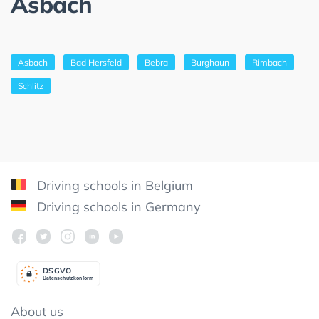
Asbach
Asbach
Bad Hersfeld
Bebra
Burghaun
Rimbach
Schlitz
Driving schools in Belgium
Driving schools in Germany
DSGV
O
Datenschutzkonform
About us