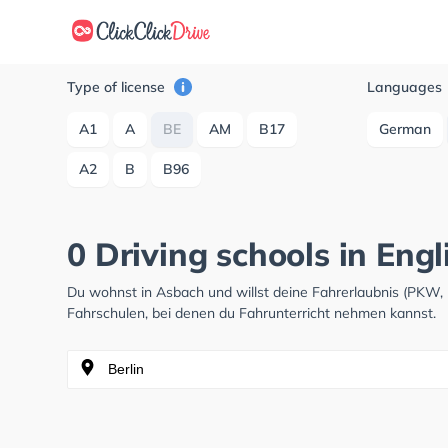
Type of license
Languages
A1
A
BE
AM
B17
German
A2
B
B96
0 Driving schools in Eng
Du wohnst in Asbach und willst deine Fahrerlaubnis (PKW,
Fahrschulen, bei denen du Fahrunterricht nehmen kannst.