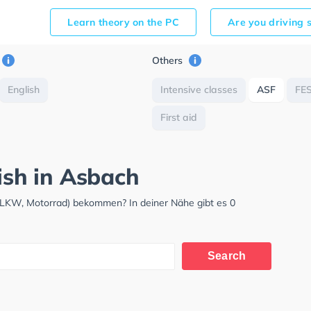
Learn theory on the PC
Are you driving 
Others
English
Intensive classes
ASF
FE
First aid
lish in Asbach
 LKW, Motorrad) bekommen? In deiner Nähe gibt es 0
Search