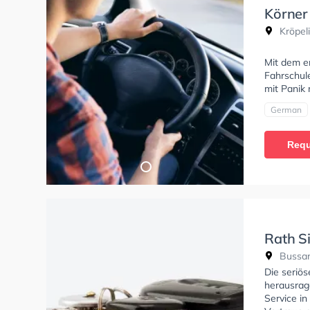
Körner
Kröpeli
Mit dem e
Fahrschule
mit Panik
German
Requ
Rath S
Bussar
Die seriös
herausrag
Service i