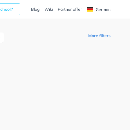
school?
Blog
Wiki
Partner offer
German
More filters
e