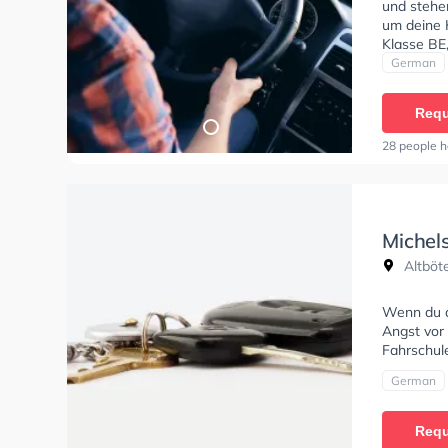
und stehe
um deine 
Klasse BE
C1E, Klas
German
erhalten. 
absolviere
Requ
Fahrschule
28 people h
Michel
Altböte
Wenn du al
Angst vor 
Fahrschule
German
Requ