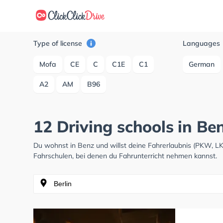
Type of license
Languages
Mofa
CE
C
C1E
C1
German
A2
AM
B96
12 Driving schools in Be
Du wohnst in Benz und willst deine Fahrerlaubnis (PKW, L
Fahrschulen, bei denen du Fahrunterricht nehmen kannst.