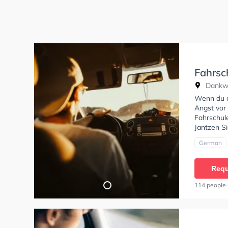
Fahrsc
Dankwa
Wenn du al
Angst vor 
Fahrschule
Jantzen S
German
Requ
114 people 