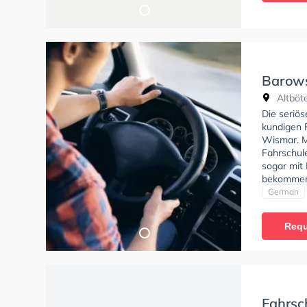
Barows
Altböte
Die seriös
kundigen F
Wismar. M
Fahrschul
sogar mit
bekommen.
auch sehr
German
realisiere
Fahrlehre
Requ
und das er
macht weit
Fahrsc