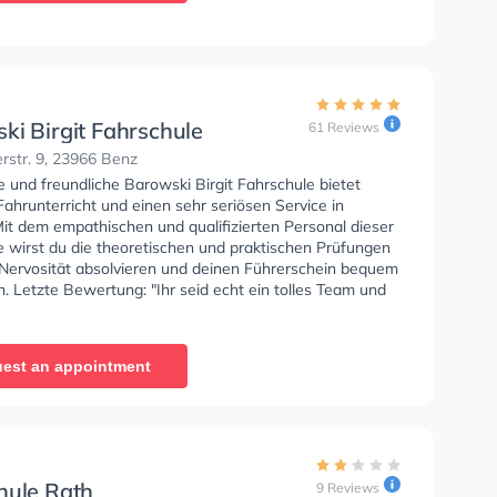
ki Birgit Fahrschule
61 Reviews
rstr. 9, 23966 Benz
e und freundliche Barowski Birgit Fahrschule bietet
ahrunterricht und einen sehr seriösen Service in
it dem empathischen und qualifizierten Personal dieser
e wirst du die theoretischen und praktischen Prüfungen
 Nervosität absolvieren und deinen Führerschein bequem
 Letzte Bewertung: "Ihr seid echt ein tolles Team und
 empfehlenswert. 👍🤗 Ich kann's immer noch nicht so
n das ich bestanden habe, 🥲 dafür möchte ich an den
r Sven nochmals ein herzliches Dankeschön übermitteln
est an appointment
 mit mir so geduldig war. 😀 Vielen Dank für alles und
er so. 🙏 LG Sabrina 🙋‍♀️"
hule Rath
9 Reviews