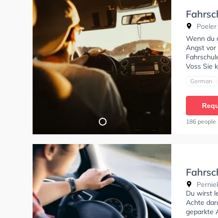
Fahrsc
Poeler 
Wenn du al
Angst vor 
Fahrschule
Voss Sie 
German
Requ
186 people 
Fahrsc
Perniek
Du wirst 
Achte dara
geparkte 