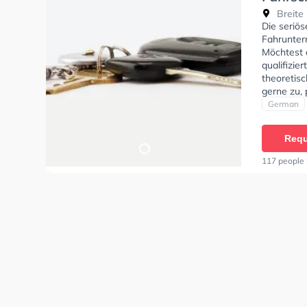
Breite 
Die seriö
Fahrunterr
Möchtest 
qualifizie
theoretisc
gerne zu, 
angepasst
German
Requ
117 people 