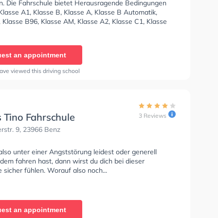
n. Die Fahrschule bietet Herausragende Bedingungen
Klasse A1, Klasse B, Klasse A, Klasse B Automatik,
, Klasse B96, Klasse AM, Klasse A2, Klasse C1, Klasse
se C, Klasse CE und Mofa - Prüfbescheinigung zu
Wir empfehlen dir auch online-theorie tests am PC zu
n, um dich gut auf die theoretische Prüfung. In der
est an appointment
 C. Jantzen Sie können einen Termin online anfragen.
ave viewed this driving school
s Tino Fahrschule
3 Reviews
rstr. 9, 23966 Benz
so unter einer Angststörung leidest oder generell
dem fahren hast, dann wirst du dich bei dieser
 sicher fühlen. Worauf also noch...
est an appointment