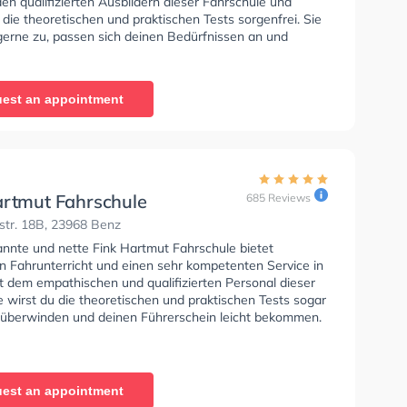
en qualifizierten Ausbildern dieser Fahrschule und
 die theoretischen und praktischen Tests sorgenfrei. Sie
 gerne zu, passen sich deinen Bedürfnissen an und
 eine angepasste Lernerfahrung. In der Rath Siegfried
e Sie können einen Termin online anfragen.
est an appointment
artmut Fahrschule
685 Reviews
str. 18B, 23968 Benz
annte und nette Fink Hartmut Fahrschule bietet
en Fahrunterricht und einen sehr kompetenten Service in
t dem empathischen und qualifizierten Personal dieser
 wirst du die theoretischen und praktischen Tests sogar
 überwinden und deinen Führerschein leicht bekommen.
est an appointment