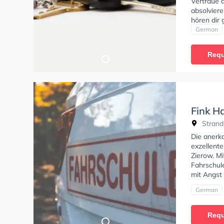
Vertraue d
absolviere
hören dir
bieten dir
German
Fahrschul
Requ
Fink H
Strand
Die anerk
exzellent
Zierow. Mi
Fahrschule
mit Angst
German
Requ