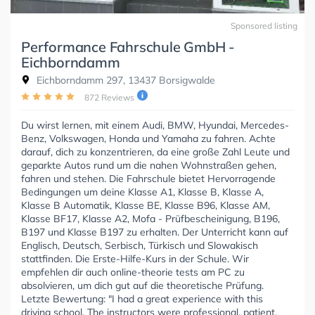
Sponsored listing
Performance Fahrschule GmbH -
Eichborndamm
Eichborndamm 297, 13437 Borsigwalde
872 Reviews
Du wirst lernen, mit einem Audi, BMW, Hyundai, Mercedes-
Benz, Volkswagen, Honda und Yamaha zu fahren. Achte
darauf, dich zu konzentrieren, da eine große Zahl Leute und
geparkte Autos rund um die nahen Wohnstraßen gehen,
fahren und stehen. Die Fahrschule bietet Hervorragende
Bedingungen um deine Klasse A1, Klasse B, Klasse A,
Klasse B Automatik, Klasse BE, Klasse B96, Klasse AM,
Klasse BF17, Klasse A2, Mofa - Prüfbescheinigung, B196,
B197 und Klasse B197 zu erhalten. Der Unterricht kann auf
Englisch, Deutsch, Serbisch, Türkisch und Slowakisch
stattfinden. Die Erste-Hilfe-Kurs in der Schule. Wir
empfehlen dir auch online-theorie tests am PC zu
absolvieren, um dich gut auf die theoretische Prüfung.
Letzte Bewertung: "I had a great experience with this
driving school. The instructors were professional, patient,