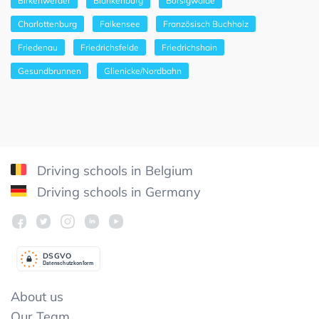
Birkenwerder
Blankenburg
Borsigwalde
Charlottenburg
Falkensee
Französisch Buchholz
Friedenau
Friedrichsfelde
Friedrichshain
Gesundbrunnen
Glienicke/Nordbahn
Driving schools in Belgium
Driving schools in Germany
DSGV
O
Datenschutzkonform
About us
Our Team