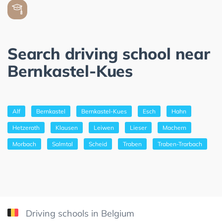
Search driving school near
Bernkastel-Kues
Alf
Bernkastel
Bernkastel-Kues
Esch
Hahn
Hetzerath
Klausen
Leiwen
Lieser
Machern
Morbach
Salmtal
Scheid
Traben
Traben-Trarbach
Driving schools in Belgium