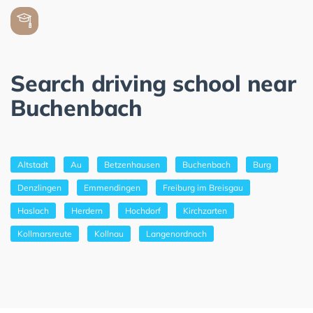
Search driving school near
Buchenbach
Altstadt
Au
Betzenhausen
Buchenbach
Burg
Denzlingen
Emmendingen
Freiburg im Breisgau
Haslach
Herdern
Hochdorf
Kirchzarten
Kollmarsreute
Kollnau
Langenordnach