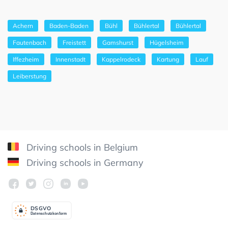
Achern
Baden-Baden
Bühl
Bühlertal
Bühlertal
Fautenbach
Freistett
Gamshurst
Hügelsheim
Iffezheim
Innenstadt
Kappelrodeck
Kartung
Lauf
Leiberstung
Driving schools in Belgium
Driving schools in Germany
DSGV
O
Datenschutzkonform