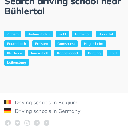
Search driving school near
Bühlertal
Achern
Baden-Baden
Bühl
Bühlertal
Bühlertal
Fautenbach
Freistett
Gamshurst
Hügelsheim
Iffezheim
Innenstadt
Kappelrodeck
Kartung
Lauf
Leiberstung
Driving schools in Belgium
Driving schools in Germany