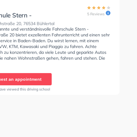
hule Stern -
5 Reviews
hstraße 20
hstraße 20, 76534 Bühlertal
annte und verständnisvolle Fahrschule Stern -
aße 20 bietet exzellenten Fahrunterricht und einen sehr
Service in Baden-Baden. Du wirst lernen, mit einem
VW, KTM, Kawasaki und Piaggio zu fahren. Achte
ch zu konzentrieren, da viele Leute und geparkte Autos
ie nahen Wohnstraßen gehen, fahren und stehen. Die
e bietet Exzellente Bedingungen um deine Klasse A1,
Klasse A, Klasse BE, Klasse B96, Klasse AM, Klasse A2,
 Klasse C1E, Klasse C, Klasse CE, Klasse L, Klasse T
est an appointment
 Prüfbescheinigung zu erhalten. In der Fahrschule
ührichstraße 20 Sie können einen Termin online
ave viewed this driving school