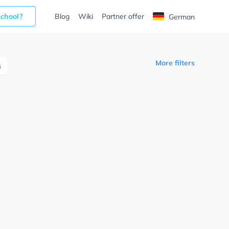
school?
Blog
Wiki
Partner offer
German
More filters
s