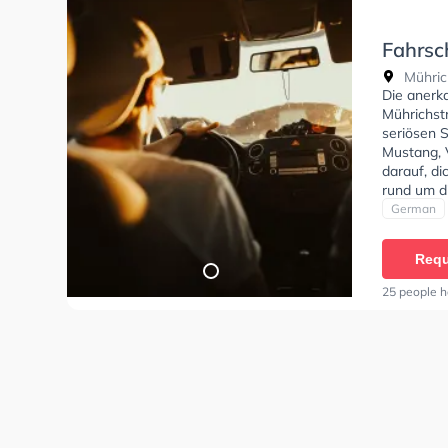
Fahrsc
Mühric
Mühric
Die anerk
Mührichstr
seriösen 
Mustang, 
darauf, di
rund um d
Fahrschul
German
Klasse B, 
Klasse C1,
Requ
und Mofa -
Stern - M
25 people h
anfragen.