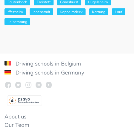
Fautenbach
Freistett
Gamshurst
Hügelsheim
Iffezheim
Innenstadt
Kappelrodeck
Kartung
Lauf
Leiberstung
Driving schools in Belgium
Driving schools in Germany
DSGV
O
Datenschutzkonform
About us
Our Team