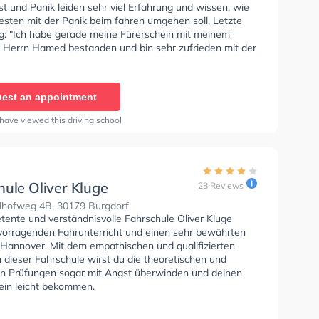
t und Panik leiden sehr viel Erfahrung und wissen, wie
ein gekommen bin :)"
sten mit der Panik beim fahren umgehen soll. Letzte
: "Ich habe gerade meine Fürerschein mit meinem
r Herrn Hamed bestanden und bin sehr zufrieden mit der
 Ich habe diese Qualitäten vorgezogen: - Klare und
 Erklärung der Verkehrsregeln und Fahrtechniken. -
d Ruhe im Umgang mit meinen Fehlern und Bedenken. -
est an appointment
, ihren Unterricht an mein Tempo und meine Bedürfnisse
n. - Verfügbarkeit, um meine Fragen zu beantworten
have viewed this driving school
atschläge zu geben. Ja Ich kann Herrn Hamed und die
e Möhle jedem, der einen kompetenten, geduldigen und
en Fahrlehrer sucht, wärmstens empfehlen. Er hat mir
die Fähigkeiten und das Selbstvertrauen zu erlangen, die
hte, um meinen Führerschein zu machen. Die Fahrstunde
hule Oliver Kluge
28 Reviews
ß gemacht."
hofweg 4B, 30179 Burgdorf
tente und verständnisvolle Fahrschule Oliver Kluge
rvorragenden Fahrunterricht und einen sehr bewährten
n Hannover. Mit dem empathischen und qualifizierten
 dieser Fahrschule wirst du die theoretischen und
en Prüfungen sogar mit Angst überwinden und deinen
ein leicht bekommen.