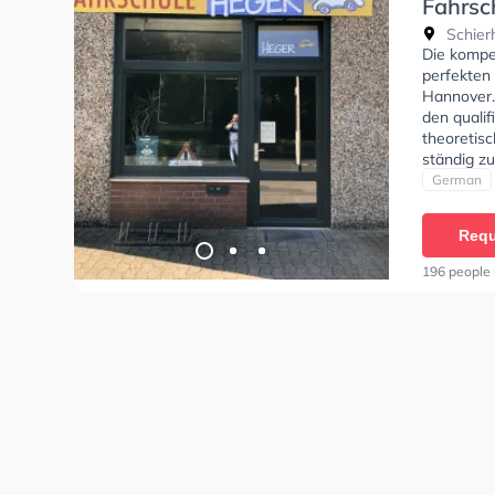
Fahrsc
Schierh
Die kompe
perfekten
Hannover.
den qualif
theoretisc
ständig zu
eine abge
German
Requ
196 people 