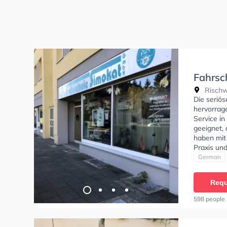
Fahrsc
Rischw
Die seriö
hervorrag
Service in
geeignet, 
haben mit 
Praxis un
umgehen s
German
Termin on
zufrieden
Requ
Führersch
sucht ist h
598 people 