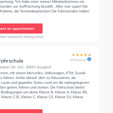
ertung: "Ich habe einer meiner Mitarbeiterinnen ein
tunden zur Auffrischung bezahlt . Alles war super! Die
fnahme, die Terminabsprachen! Die Fahrstunden haben
gemacht! Super nettes kompetentes Team Danke
"
est an appointment
have viewed this driving school
Fahrschule
69 Reviews
deler Str. 41C, 30657 Burgdorf
lernen, mit einem Mercedes, Volkswagen, KTM, Suzuki
 fahren. Achte darauf, dich zu fokussieren, da
e Leute und geparkte Autos rund um die nahegelegenen
en gehen, fahren und stehen. Die Fahrschule bietet
e Bedingungen um deine Klasse B, Klasse A, Klasse BE,
 Klasse C1E, Klasse C, Klasse CE, Klasse D1, Klasse
e D, Klasse DE und Klasse T zu erhalten.