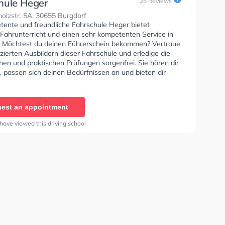
hule Heger
28 Reviews
olzstr. 5A, 30655 Burgdorf
tente und freundliche Fahrschule Heger bietet
 Fahrunterricht und einen sehr kompetenten Service in
 Möchtest du deinen Führerschein bekommen? Vertraue
izierten Ausbildern dieser Fahrschule und erledige die
hen und praktischen Prüfungen sorgenfrei. Sie hören dir
, passen sich deinen Bedürfnissen an und bieten dir
stimmte Lernerfahrung.
est an appointment
have viewed this driving school