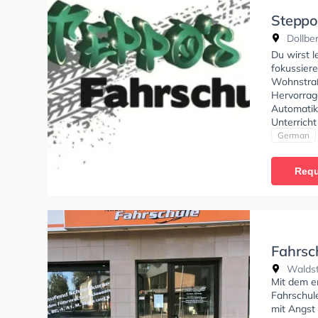
Steppo
Dollbe
Du wirst l
fokussier
Wohnstraß
Hervorrag
Automatik
Unterricht
empfehlen
German
dich gut a
Requ
Fahrsch
Waldst
Mit dem e
Fahrschule
mit Angst