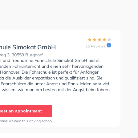
hule Simokat GmbH
15 Reviews
eg 3, 30559 Burgdorf
se und freundliche Fahrschule Simokat GmbH bietet
enden Fahrunterricht und einen sehr hervorragenden
 Hannover. Die Fahrschule ist perfekt für Anfänger
da die Ausbilder empathisch und qualifiziert sind. Sie
Fahrschülern die unter Angst und Panik leiden sehr viel
d wissen, wie man am besten mit der Angst beim fahren
oll. In der Fahrschule Simokat GmbH Sie können einen
line anfragen. Letzte Bewertung: "Ich war mega
 und kann jedem empfehlen an den 3 Standorten den
est an appointment
ein zu machen. Wer Kompetente und Erfahrene Lehrer
ier genau richtig ;)"
have viewed this driving school