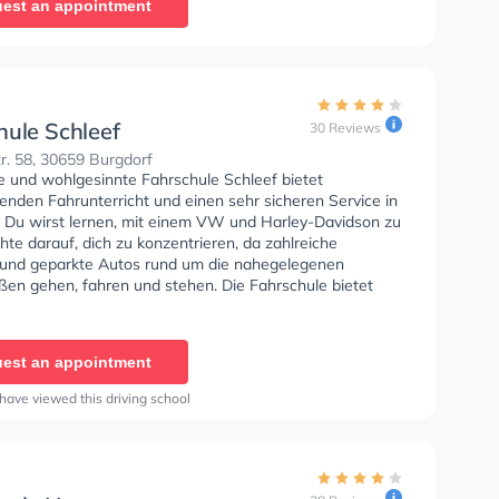
est an appointment
hule Schleef
30 Reviews
r. 58, 30659 Burgdorf
se und wohlgesinnte Fahrschule Schleef bietet
enden Fahrunterricht und einen sehr sicheren Service in
 Du wirst lernen, mit einem VW und Harley-Davidson zu
hte darauf, dich zu konzentrieren, da zahlreiche
und geparkte Autos rund um die nahegelegenen
en gehen, fahren und stehen. Die Fahrschule bietet
ende Bedingungen um deine Klasse A1, Klasse B,
 Klasse BE, Klasse B96, Klasse AM, Klasse A2 und Mofa
heinigung zu erhalten. In der Fahrschule Schleef Sie
est an appointment
nen Termin online anfragen.
have viewed this driving school