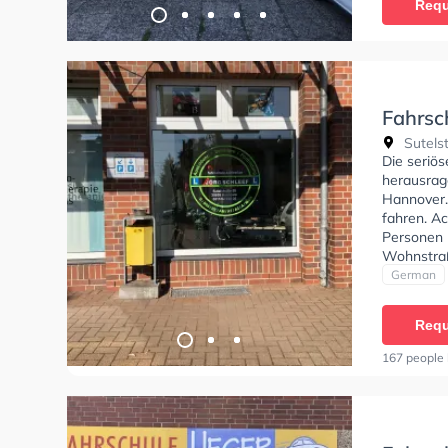
Requ
Fahrsc
Sutelst
Die seriö
herausrag
Hannover.
fahren. Ac
Personen 
Wohnstraß
Hervorrag
German
Klasse A,
- Prüfbesc
Requ
können ei
167 people 