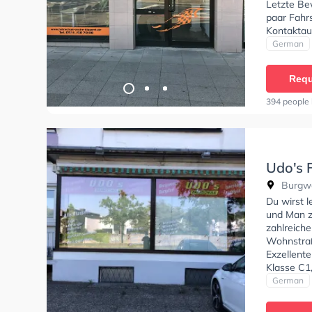
Letzte Bew
paar Fahrs
Kontaktau
ihr Spaß 
German
nochmals!
Requ
394 people 
Udo's 
Burgwe
Du wirst 
und Man zu
zahlreich
Wohnstraß
Exzellent
Klasse C1,
DE1, Klass
German