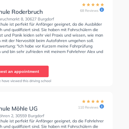
hule Roderbruch
68 Reviews
ruchmarkt 8, 30627 Burgdorf
hule ist perfekt für Anfänger geeignet, da die Ausbilder
 und qualifiziert sind. Sie haben mit Fahrschülern die
t und Panik leiden sehr viel Praxis und wissen, wie man
 mit der Nervosität beim Autofahren umgehen soll.
wertung: "Ich habe vor Kurzem meine Fahrprüfung
 und bin sehr zufrieden mit meinem Fahrlehrer Alex und
chule gewesen. Alex war immer sehr entspannt und
den Fahrstunden, worüber ich sehr froh war. Denn ich
r mal gehört und auch in meinem persönlichen Umfeld
est an appointment
ss es Fahrlehrer gibt, die auf einen schreien. Ich habe
hrerschein ohne Stress beim 1. Mal bestanden, was
 have viewed this driving school
immt an dieser entspannten Atmosphäre lag, die Alex
und an dem Feedback am Ende einer Fahrstunde. Mit
n bin ich auch voll und ganz zufrieden gewesen. Nur
die Vorprüfung, die man gegen Entgelt machen musste
tig, da ich bereits ihre App gekauft habe. In dieser gab
hule Möhle UG
110 Reviews
ie gleichen Vorprüfungen. Positiv ist noch zu erwähnen,
ren 2, 30559 Burgdorf
echt schnell an meinen Prüfungstermin gekommen bin,
hule ist perfekt für Anfänger geeignet, da die Fahrlehrer
iner leider krankheitsbedingt durch TÜV ausfallen
 und qualifiziert sind. Sie haben mit Fahrschülern die
ielen Dank, dass ich entspannt und stressfrei zu meinem