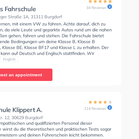
s Fahrschule
34 Reviews
rger Straße 1A, 31311 Burgdorf
ernen, mit einem VW zu fahren. Achte darauf, dich zu
en, da viele Leute und geparkte Autos rund um die nahen
en gehen, fahren und stehen. Die Fahrschule bietet
ende Bedingungen um deine Klasse B, Klasse B
, Klasse BE, Klasse BF17 und Klasse L zu erhalten. Der
 kann auf Deutsch und Englisch stattfinden. Wir
 dir auch online-theorie tests am PC zu absolvieren, um
English
uf die theoretische Prüfung.
est an appointment
ule Klippert A.
114 Reviews
r. 12, 30629 Burgdorf
mpathischen und qualifizierten Personal dieser
 wirst du die theoretischen und praktischen Tests sogar
 meistern und deinen Führerschein leicht bekommen.