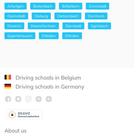
Arheilgen
Bickenbach
Büttelborn
Crumstadt
Darmstadt
Dieburg
Dietzenbach
Dornheim
Dreieich
Dreieichenhain
Eberstadt
Egelsbach
Eppertshausen
Erfelden
Erfelden
Driving schools in Belgium
Driving schools in Germany
DSGV
O
Datenschutzkonform
About us